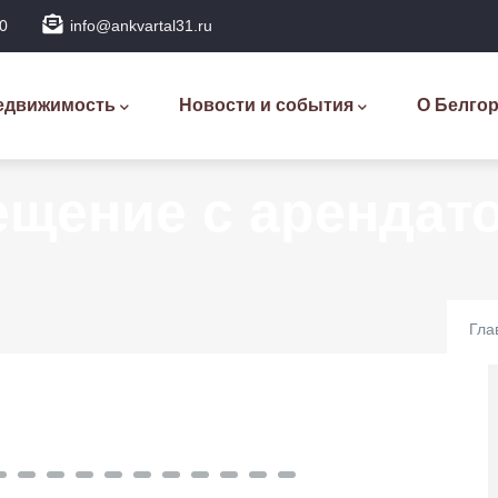
0
info@ankvartal31.ru
новная
вигация
едвижимость
Новости и события
О Белго
щение с арендато
Гла