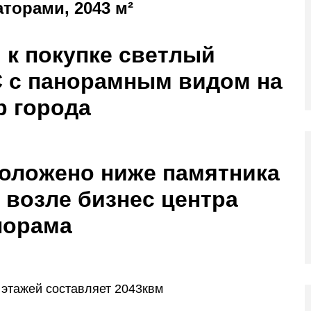
торами, 2043 м²
 к покупке светлый
с панорамным видом на
р города
оложено ниже памятника
 возле бизнес центра
норама
этажей составляет 2043квм