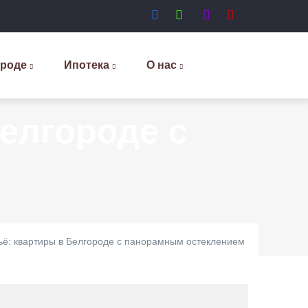
ороде
Ипотека
О нас
елгороде с
ьё: квартиры в Белгороде с панорамным остеклением