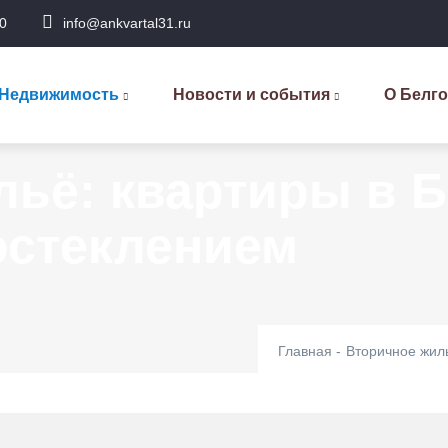
0
info@ankvartal31.ru
сновная
авигация
Недвижимость
Новости и события
О Белг
ьё: квартиры в Б
стеклением
Главная
-
Вторичное жил