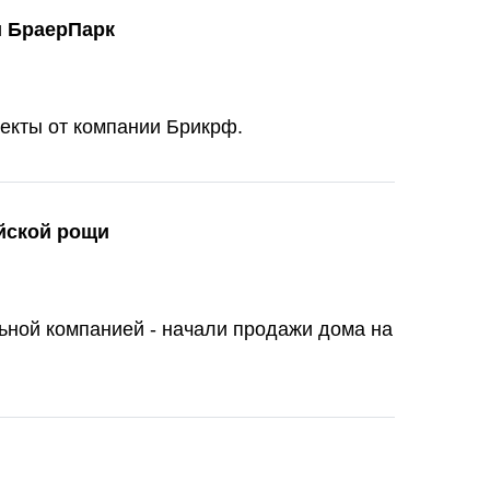
и БраерПарк
екты от компании Брикрф.
ейской рощи
ьной компанией - начали продажи дома на