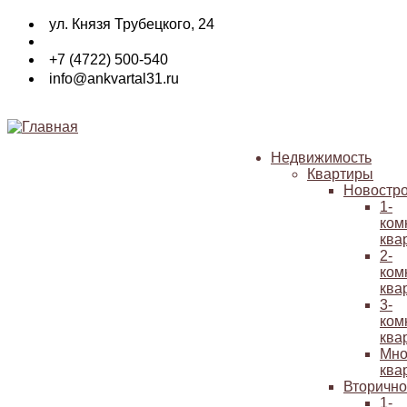
Перейти
ул. Князя Трубецкого, 24
к
основному
+7 (4722) 500-540
содержанию
info@ankvartal31.ru
Недвижимость
Квартиры
Основная
Новостр
навигация
1-
ком
ква
2-
ком
ква
3-
ком
ква
Мно
ква
Вторичн
1-