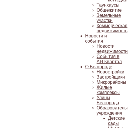
Таунхаусы
Общежитие
Земельные
участки
Коммерческая
недвижимость
Новости и
события
Новости
недвижимости
События в
АН Квартал
О Белгороде
Новостройки
Застройщики
Микрорайоны
Жилые
комплексы
Улицы
Белгорода
Образователь
учреждения
Детские
сады