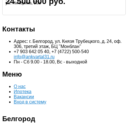
24 500 000 руб.
ул. Чичерина, 50а
Контакты
Адрес: г. Белгород, ул. Князя Трубецкого, д. 24, оф.
306, третий этаж, БЦ "Монблан"
+7 903 642 05 40, +7 (4722) 500-540
info@ankvartal31.ru
Пн - Сб 9.00 - 18.00, Вс - выходной
Меню
О нас
Ипотека
Вакансии
Вход в систему
Белгород