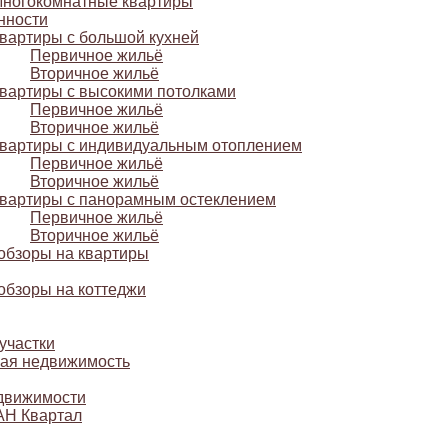
ногокомнатные квартиры
нности
вартиры с большой кухней
Первичное жильё
Вторичное жильё
вартиры с высокими потолками
Первичное жильё
Вторичное жильё
вартиры с индивидуальным отоплением
Первичное жильё
Вторичное жильё
вартиры с панорамным остеклением
Первичное жильё
Вторичное жильё
обзоры на квартиры
обзоры на коттеджи
участки
ая недвижимость
движимости
АН Квартал