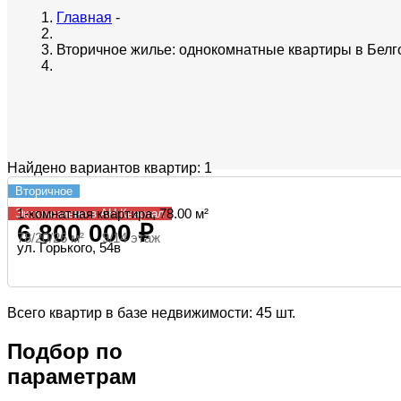
Главная
-
Вторичное жилье: однокомнатные квартиры в Белг
Найдено вариантов квартир: 1
Вторичное
1-комнатная квартира, 78.00 м²
Эксклюзивно в АН Квартал
6 800 000 ₽
78/20/26 м² 9/14 этаж
ул. Горького, 54в
Всего квартир в базе недвижимости: 45 шт.
Подбор по
параметрам