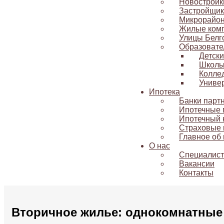
Новостройк
Застройщик
Микрорайо
Жилые ком
Улицы Белг
Образовате
Детск
Школ
Колле
Униве
Ипотека
Банки парт
Ипотечные
Ипотечный 
Страховые 
Главное об 
О нас
Специалис
Вакансии
Контакты
Вторичное жилье: однокомнатные