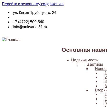
Перейти к основному содержанию
ул. Князя Трубецкого, 24
+7 (4722) 500-540
info@ankvartal31.ru
Основная нави
Недвижимость
Квартиры
Новос
1
2
3
М
Втори
1
2
3