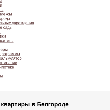
и
и
ны
плексы
орода
льные учреждения
ие сады
ы
джи
рситеты
нёры
 программы
калькулятор
компании
ипотеке
ты
 квартиры в Белгороде