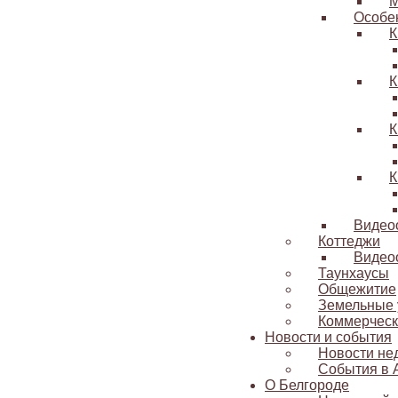
М
Особе
К
К
К
К
Видео
Коттеджи
Видео
Таунхаусы
Общежитие
Земельные 
Коммерческ
Новости и события
Новости не
События в 
О Белгороде