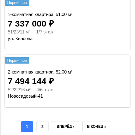
Первичное
1-комнатная квартира, 51.00 м²
7 337 000 ₽
51/23/11 м² 1/7 этаж
ул. Квасова
Первичное
2-комнатная квартира, 52.00 м²
7 494 144 ₽
52/22/16 м² 4/6 этаж
Новосадовый-41
ТЕКУЩАЯ
1
СТРАНИЦА
2
СЛЕДУЮЩАЯ
ВПЕРЁД ›
ПОСЛЕДНЯЯ
В КОНЕЦ »