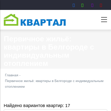
Перейти
к
основному
содержанию
Первичное жильё:
квартиры в Белгороде с
индивидуальным
отоплением
Главная
-
Первичное жильё: квартиры в Белгороде с индивидуальным
отоплением
Найдено вариантов квартир: 17