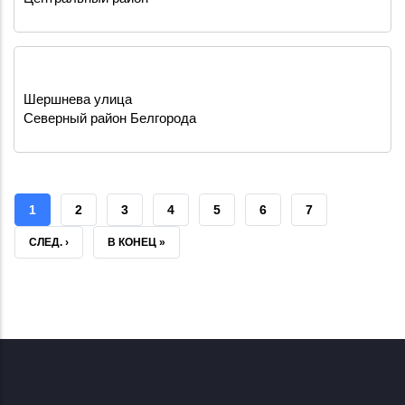
Шершнева улица
Северный район Белгорода
ТЕКУЩАЯ
1
СТРАНИЦА
2
СТРАНИЦА
3
СТРАНИЦА
4
СТРАНИЦА
5
СТРАНИЦА
6
СТРАНИЦА
7
СТРАНИЦА
СЛЕДУЮЩАЯ
СЛЕД. ›
ПОСЛЕДНЯЯ
В КОНЕЦ »
СТРАНИЦА
СТРАНИЦА