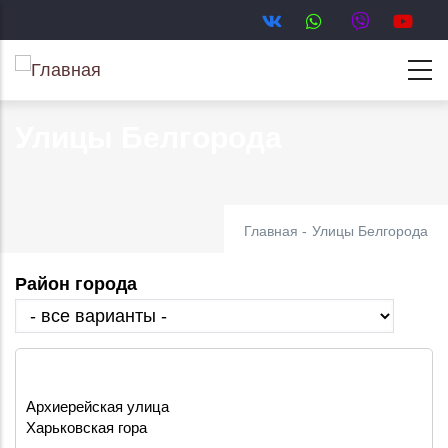
Перейти
к
основному
содержанию
Улицы Белгорода
Главная
-
Улицы Белгорода
Район города
Архиерейская улица
Харьковская гора