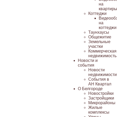
на
квартир
Коттеджи
Видеооб
на
коттеджи
Таунхаусы
Общежитие
Земельные
участки
Коммерческая
недвижимость
Новости и
события
Новости
недвижимости
События в
АН Квартал
О Белгороде
Новостройки
Застройщики
Микрорайоны
Жилые
комплексы
Улицы