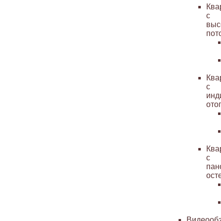
Ква
с
выс
пот
Ква
с
инд
ото
Ква
с
пан
ост
Видеооб