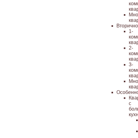
ком
ква
Мно
ква
Вторичн
1-
ком
ква
2-
ком
ква
3-
ком
ква
Мно
ква
Особенн
Ква
с
бол
кух