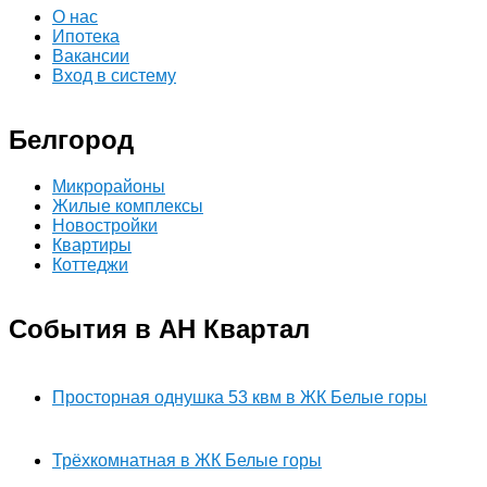
О нас
Ипотека
Вакансии
Вход в систему
Белгород
Микрорайоны
Жилые комплексы
Новостройки
Квартиры
Коттеджи
События в АН Квартал
Просторная однушка 53 квм в ЖК Белые горы
Трёхкомнатная в ЖК Белые горы