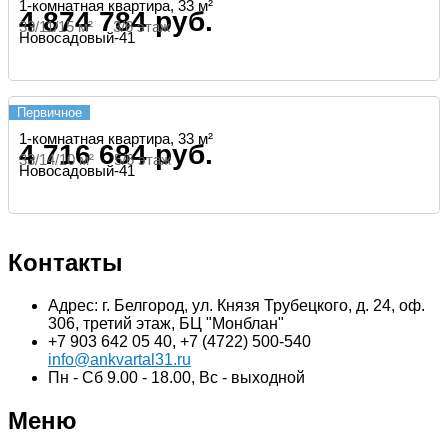
1-комнатная квартира, 33 м²
4 874 784 руб.
33/11/15 м² 3/6 этаж
Новосадовый-41
Первичное
1-комнатная квартира, 33 м²
4 716 684 руб.
33/14/10 м² 5/6 этаж
Новосадовый-41
Контакты
Адрес: г. Белгород, ул. Князя Трубецкого, д. 24, оф.
306, третий этаж, БЦ "Монблан"
+7 903 642 05 40, +7 (4722) 500-540
info@ankvartal31.ru
Пн - Сб 9.00 - 18.00, Вс - выходной
Меню