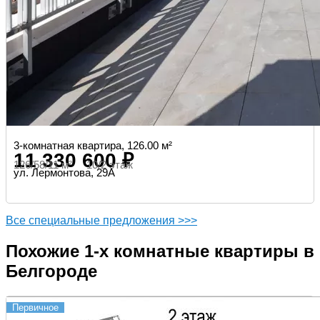
3-комнатная квартира, 126.00 м²
11 330 600 ₽
126/58/11 м² 10/2 этаж
ул. Лермонтова, 29А
Все специальные предложения >>>
Похожие 1-х комнатные квартиры в
Белгороде
Первичное