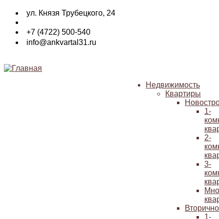
Перейти
ул. Князя Трубецкого, 24
к
основному
+7 (4722) 500-540
содержанию
info@ankvartal31.ru
Недвижимость
Квартиры
Основная
Новостр
навигация
1-
ком
ква
2-
ком
ква
3-
ком
ква
Мно
ква
Вторичн
1-