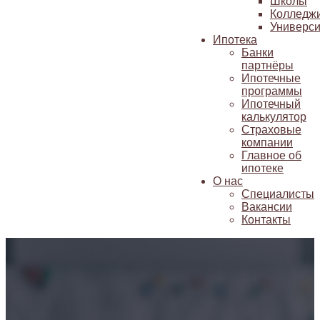
Школы
Колледж
Универси
Ипотека
Банки
партнёры
Ипотечные
программы
Ипотечный
калькулятор
Страховые
компании
Главное об
ипотеке
О нас
Специалисты
Вакансии
Контакты
ОДНОКОМНАТНАЯ квартира,
78квм