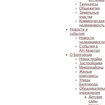
Таунхаусы
Общежитие
Земельные
участки
Коммерческая
недвижимость
Новости и
события
Новости
недвижимости
События в
АН Квартал
О Белгороде
Новостройки
Застройщики
Микрорайоны
Жилые
комплексы
Улицы
Белгорода
Образователь
учреждения
Детские
сады