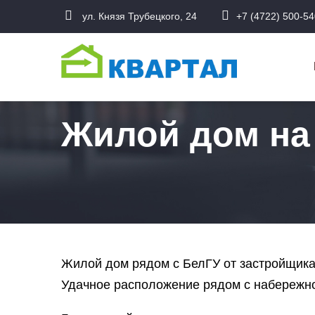
Перейти
ул. Князя Трубецкого, 24
+7 (4722) 500-54
к
О
основному
н
содержанию
Жилой дом на 
Жилой дом рядом с БелГУ от застройщика
Удачное расположение рядом с набережно