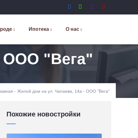
ороде
Ипотека
О нас
- ООО "Вега"
лавная
-
Жилой дом на ул. Чапаева, 14а - ООО "Вега"
Похожие новостройки