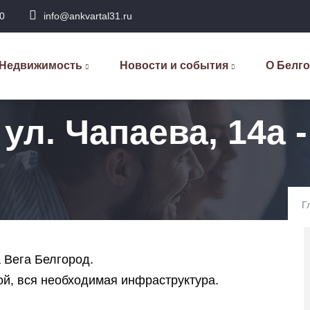
0
info@ankvartal31.ru
сновная
авигация
Недвижимость
Новости и события
О Белг
ул. Чапаева, 14а 
Г
 Вега Белгород.
й, вся необходимая инфраструктура.