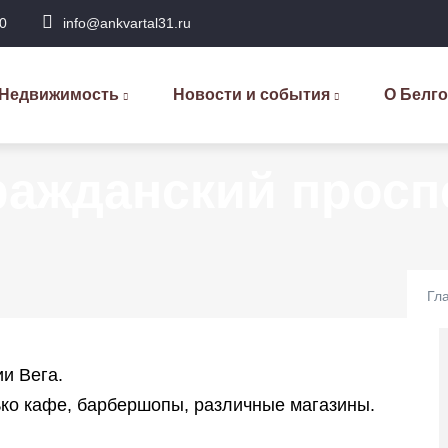
0
info@ankvartal31.ru
сновная
авигация
Недвижимость
Новости и события
О Белг
ажданский проспе
Гл
и Вега.
ько кафе, барбершопы, различные магазины.