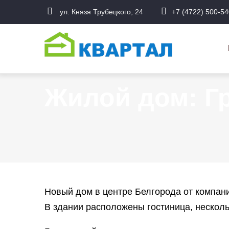
Перейти
ул. Князя Трубецкого, 24
+7 (4722) 500-54
к
О
основному
н
содержанию
Жилой дом: Гр
Новый дом в центре Белгорода от компани
В здании расположены гостиница, нескол