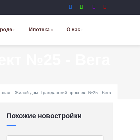
ороде
Ипотека
О нас
кт №25 - Вега
авная
-
Жилой дом: Гражданский проспект №25 - Вега
Похожие новостройки