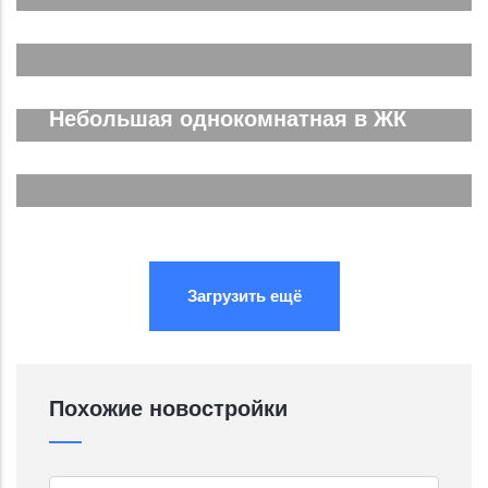
Евродвушка в ЖК Спутник Сити
Подробнее...
Трёхкомнатная ЖК Спутник Сити
Подробнее...
Небольшая однокомнатная в ЖК
Южные Резиденции
Подробнее...
Подробнее...
Подробнее...
Загрузить ещё
Похожие новостройки