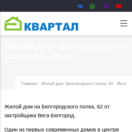
Перейти
к
основному
содержанию
Жилой дом: Белгородского
полка, 62 - Вега
Главная
-
Жилой дом: Белгородского полка, 62 - Вега
Жилой дом на Белгородского полка, 62 от
застройщика Вега Белгород.
Один из первых современных домов в центре