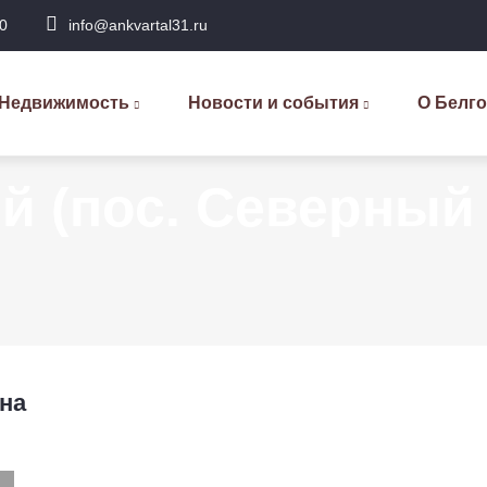
0
info@ankvartal31.ru
сновная
авигация
Недвижимость
Новости и события
О Белг
 (пос. Северный 
на