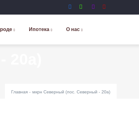
ороде
Ипотека
О нас
- 20а)
Главная
-
мкрн Северный (пос. Северный - 20а)